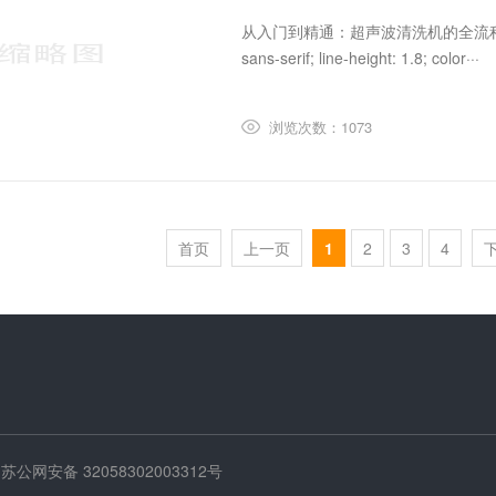
从入门到精通：超声波清洗机的全流程使用指南与维护
sans-serif; line-height: 1.8; color···
浏览次数：1073
首页
上一页
1
2
3
4
苏公网安备 32058302003312号