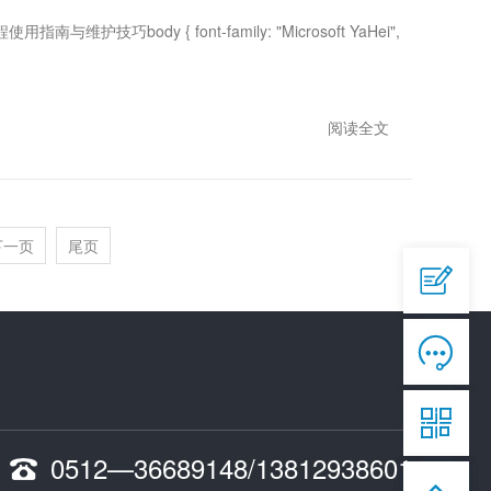
技巧body { font-family: "Microsoft YaHei",
阅读全文
QQ

644945496
下一页
尾页
爱采购


https://b2b.baidu.com/shop/42873558

淘宝

https://shop292791451.taobao.com

手机
0512—36689148/13812938601

13812938601