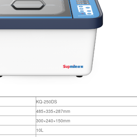
KQ-250DS
485×335×287mm
300×240×150mm
10L