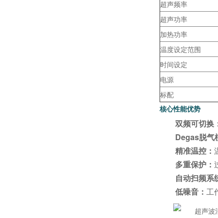
超声频率
超声功率
加热功率
温度设定范围
时间设定
电源
标配
核心性能优势
双频可切换
Degas脱
精准温控：
多重保护：
自动扫频系
低噪音：
工