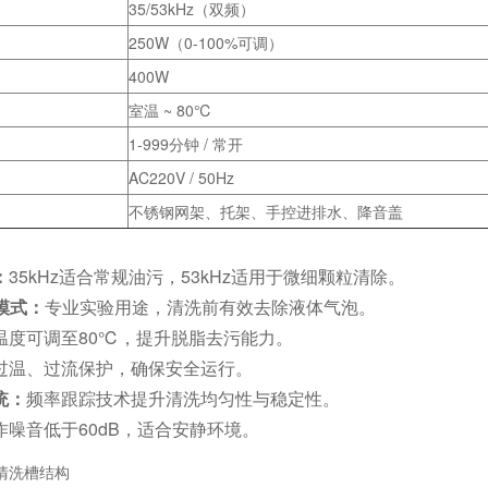
35/53kHz（双频）
250W（0-100%可调）
400W
室温 ~ 80℃
1-999分钟 / 常开
AC220V / 50Hz
不锈钢网架、托架、手控进排水、降音盖
：
35kHz适合常规油污，53kHz适用于微细颗粒清除。
气模式：
专业实验用途，清洗前有效去除液体气泡。
温度可调至80℃，提升脱脂去污能力。
过温、过流保护，确保安全运行。
统：
频率跟踪技术提升清洗均匀性与稳定性。
作噪音低于60dB，适合安静环境。