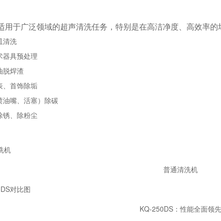
DS 适用于广泛领域的超声清洗任务，特别是在高洁净度、高效率
皿清洗
术器具预处理
油脱焊渣
表、首饰除垢
喷油嘴、活塞）除碳
除锈、除粉尘
普通清洗机
KQ-250DS：性能全面领