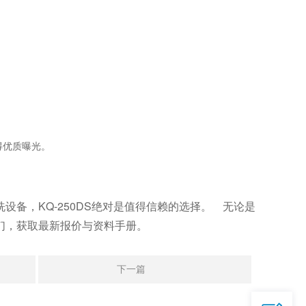
中获得优质曝光。
备，KQ-250DS绝对是值得信赖的选择。 无论是
们，获取最新报价与资料手册。
QQ

644945496
下一篇
爱采购