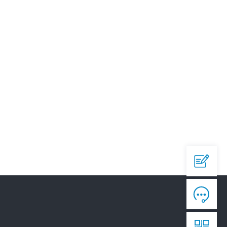
QQ

644945496
爱采购


https://b2b.baidu.com/shop/42873558

淘宝

https://shop292791451.taobao.com