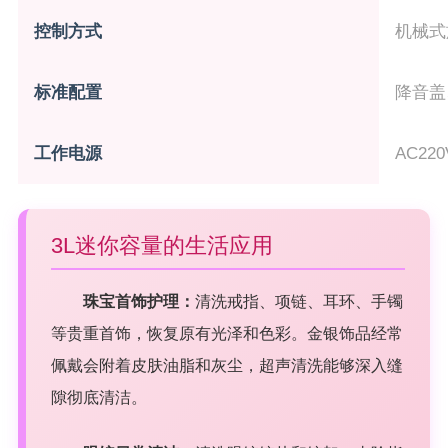
控制方式
机械式
标准配置
降音盖
工作电源
AC22
3L迷你容量的生活应用
珠宝首饰护理：
清洗戒指、项链、耳环、手镯
等贵重首饰，恢复原有光泽和色彩。金银饰品经常
佩戴会附着皮肤油脂和灰尘，超声清洗能够深入缝
隙彻底清洁。