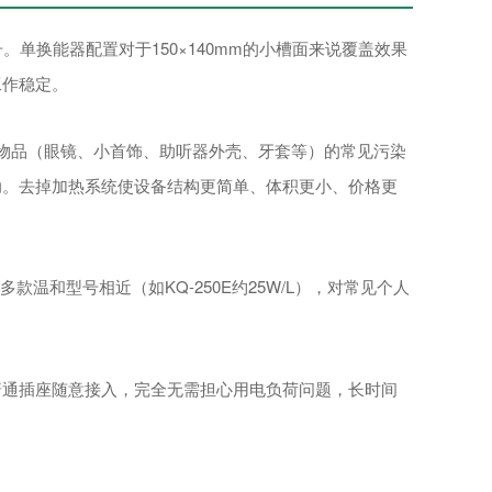
号。单换能器配置对于150×140mm的小槽面来说覆盖效果
工作稳定。
人物品（眼镜、小首饰、助听器外壳、牙套等）的常见污染
助。去掉加热系统使设备结构更简单、体积更小、价格更
多款温和型号相近（如KQ-250E约25W/L），对常见个人
。普通插座随意接入，完全无需担心用电负荷问题，长时间