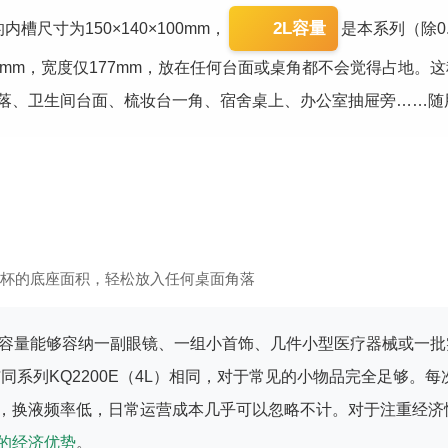
2L容量
的内槽尺寸为150×140×100mm，
是本系列（除0
×220mm，宽度仅177mm，放在任何台面或桌角都不会觉得占地
落、卫生间台面、梳妆台一角、宿舍桌上、办公室抽屉旁……随
杯的底座面积，轻松放入任何桌面角落
体容量能够容纳一副眼镜、一组小首饰、几件小型医疗器械或一
与同系列KQ2200E（4L）相同，对于常见的小物品完全足够。
，换液频率低，日常运营成本几乎可以忽略不计。对于注重经济性
的经济优势
。