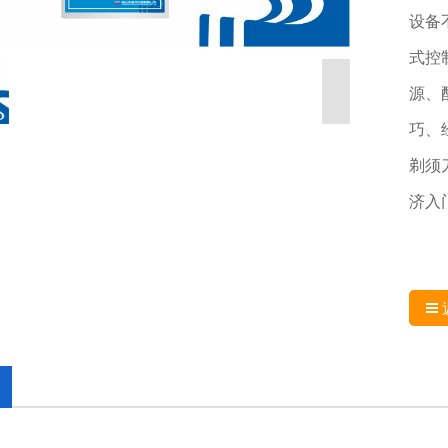
设备
式控
源、
巧、
剃须
济入