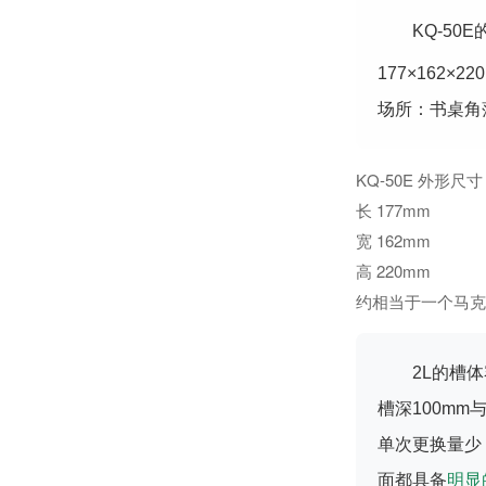
KQ-50E
177×162
场所：书桌角
KQ-50E 外形尺寸
长 177mm
宽 162mm
高 220mm
约相当于一个马克
2L的槽
槽深100mm
单次更换量少
面都具备
明显