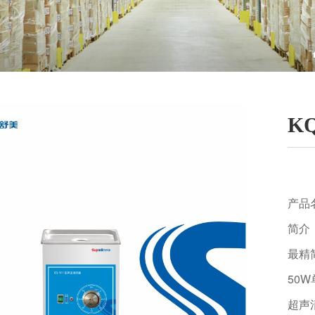
K
产品
简介
最精
50W
超声