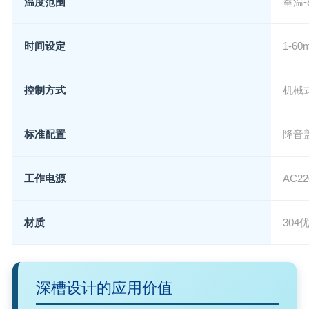
温度范围
室温-
时间设定
1-6
控制方式
机械
标准配置
降音
工作电源
AC2
材质
304
深槽设计的应用价值