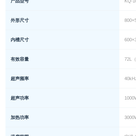
产品型号
KQ-1
外形尺寸
800×
内槽尺寸
600
有效容量
72L
超声频率
40kH
超声功率
1000
加热功率
3000