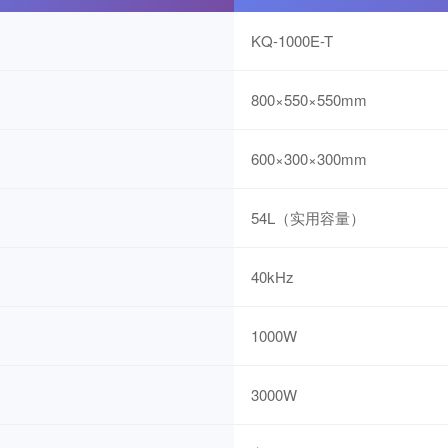
KQ-1000E-T
800×550×550mm
600×300×300mm
54L（实用容量）
40kHz
1000W
3000W