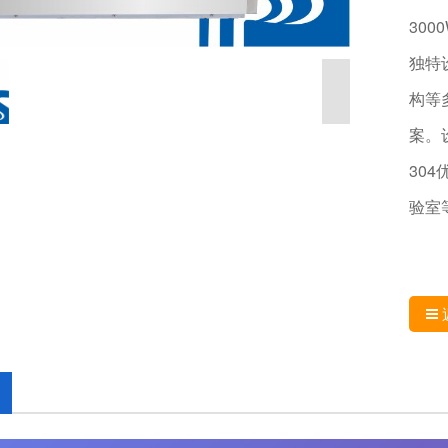
300
独特
构等
案。
30
验室