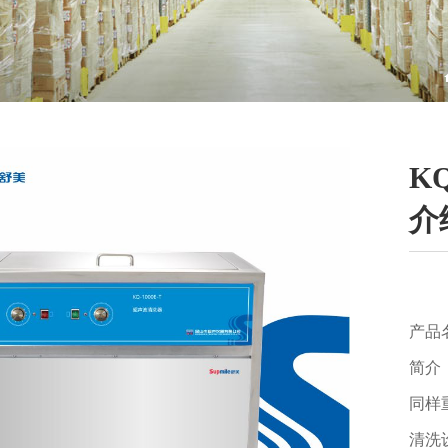
K
介
产品
简介
同样
清洗